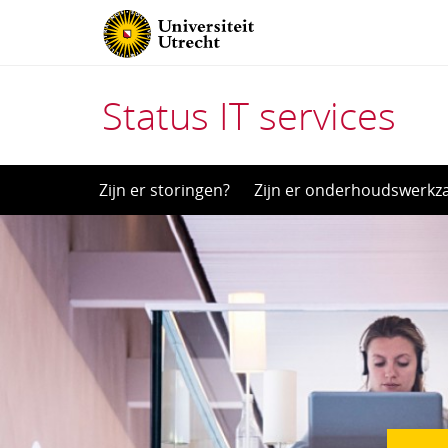
Status IT services
Direct
Zijn er storingen?
Zijn er onderhoudswerk
naar
het
inhoud